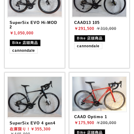
SuperSix EVO Hi-MOD
CAAD13 105
2
￥291,500
￥310,000
￥1,050,000
Bike 店頭商品
Bike 店頭商品
cannondale
cannondale
CAAD Optimo 1
￥175,900
SuperSix EVO 4 gen4
￥200,000
在庫限り！￥355,300
Bike 店頭商品