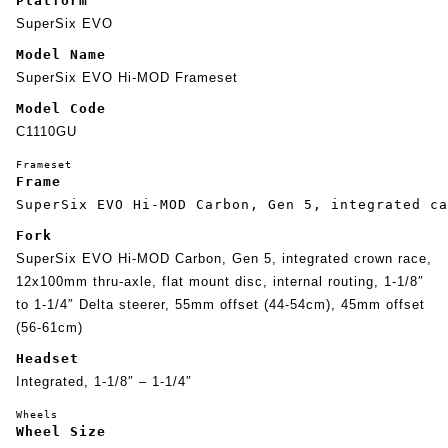
Platform
SuperSix EVO
Model Name
SuperSix EVO Hi-MOD Frameset
Model Code
C1110GU
Frameset
Frame
SuperSix EVO Hi-MOD Carbon, Gen 5, integrated ca
Fork
SuperSix EVO Hi-MOD Carbon, Gen 5, integrated crown race,
12x100mm thru-axle, flat mount disc, internal routing, 1-1/8″
to 1-1/4″ Delta steerer, 55mm offset (44-54cm), 45mm offset
(56-61cm)
Headset
Integrated, 1-1/8″ – 1-1/4″
Wheels
Wheel Size