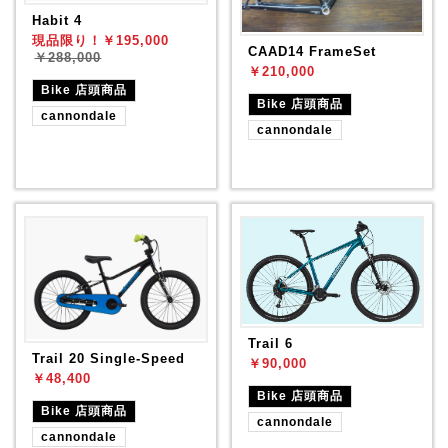
Habit 4
現品限り！￥195,000
CAAD14 FrameSet
￥288,000
￥210,000
Bike 店頭商品
Bike 店頭商品
cannondale
cannondale
Trail 6
Trail 20 Single-Speed
￥90,000
￥48,400
Bike 店頭商品
Bike 店頭商品
cannondale
cannondale