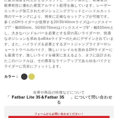
に疲労強度を向上させるショットピーニング加工と、耐腐食性・
耐摩耗性に優れた硬質アルマイト処理を施しています。レーザー
エッチング加工されたポジショニンググリッドとハンドルカット
用のマーキングにより、簡単に正確なセットアップが可能です。
多くのDHライダーが使用する20/30/40mmライズはバックスイー
プ7°・幅800mm。50/60/70mmはバックスイープ9°・幅820mmと
し、大きなハンドルバーを必要とする背の高いライダーや、快適
なポジションを求めるeBikeライダーのためにデザインされていま
す。また、ハイライズを必要とするダートジャンプライダーやシ
ョートトラベルのバイク、険しいトレイルを攻めるDHライダーに
も最適です。激しいライドを確実に支えるよう、タフに設計され
たこのハンドルは、その豊富なラインアップであらゆるバイクと
ライダーに完全にフィットします。
カラー：
在庫や商品の特徴などについて
「
Fatbar Lite 35＆Fatbar 35
」について問い合わせ
る
フォームからお問い合わせください！