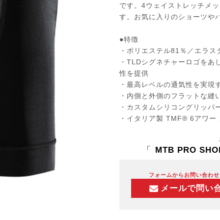
です。4ウェイストレッチメ
す。お気に入りのショーツや
●特徴
・ポリエステル81％／エラス
・TLDシグネチャーロゴをあ
性を提供
・最高レベルの通気性を実現
・内側と外側のフラットな縫
・カスタムシリコングリッパー
・イタリア製 TMF® 6アワ
「
MTB PRO SHO
フォームからお問い合わせ
メールで問い