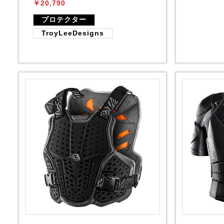
￥20,790
プロテクター
TroyLeeDesigns