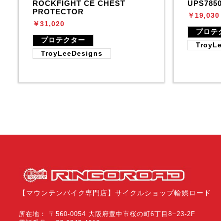
ROCKFIGHT CE CHEST
UPS785
PROTECTOR
￥19,030
￥31,020
プロテ
プロテクター
TroyL
TroyLeeDesigns
【マウンテンバイク専門店】サイクルショップ輪娯ロード
所在地： 〒560-0054 大阪府豊中市桜の町6丁目8−23-2F