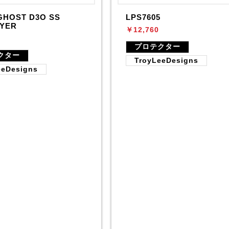
GHOST D3O SS
LPS7605
YER
￥12,760
プロテクター
クター
TroyLeeDesigns
eeDesigns