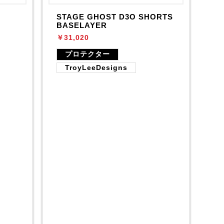
STAGE GHOST D3O SHORTS
BASELAYER
￥31,020
プロテクター
TroyLeeDesigns