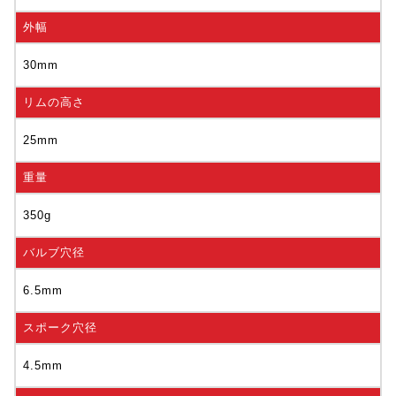
外幅
30mm
リムの高さ
25mm
重量
350g
バルブ穴径
6.5mm
スポーク穴径
4.5mm