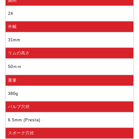
掘削
24
外幅
31mm
リムの高さ
50ｍｍ
重量
380g
バルブ穴径
6.5mm (Presta)
スポーク穴径