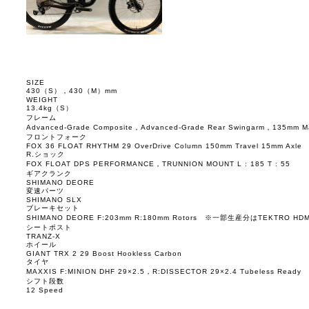
SIZE
430（S），430（M）mm
WEIGHT
13.4kg（S）
フレーム
Advanced-Grade Composite，Advanced-Grade Rear Swingarm，135mm M
フロントフォーク
FOX 36 FLOAT RHYTHM 29 OverDrive Column 150mm Travel 15mm Axle
R.ショック
FOX FLOAT DPS PERFORMANCE，TRUNNION MOUNT L : 185 T : 55
ギアクランク
SHIMANO DEORE
変速パーツ
SHIMANO SLX
ブレーキセット
SHIMANO DEORE F:203mm R:180mm Rotors ※一部生産分はTEKTRO 
シートポスト
TRANZ-X
ホイール
GIANT TRX 2 29 Boost Hookless Carbon
タイヤ
MAXXIS F:MINION DHF 29×2.5，R:DISSECTOR 29×2.4 Tubeless Ready
シフト段数
12 Speed