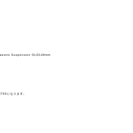
aestro Suspension OLD148mm
HDM750になります。