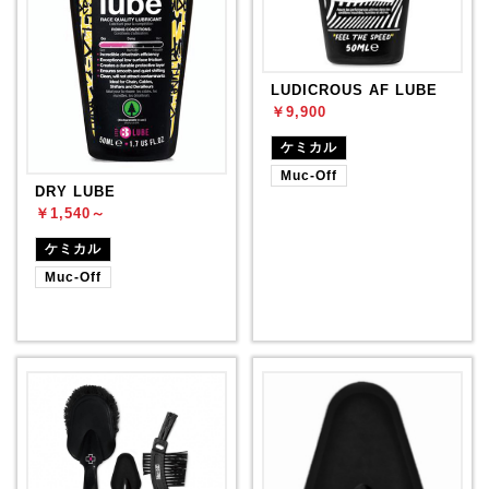
LUDICROUS AF LUBE
￥9,900
ケミカル
Muc-Off
DRY LUBE
￥1,540～
ケミカル
Muc-Off