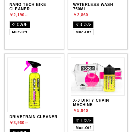
NANO TECH BIKE
WATERLESS WASH
CLEANER
750ML
￥2,190～
￥2,860
ケミカル
ケミカル
Muc-Off
Muc-Off
X-3 DIRTY CHAIN
MACHINE
￥5,940
DRIVETRAIN CLEANER
ケミカル
￥3,960～
Muc-Off