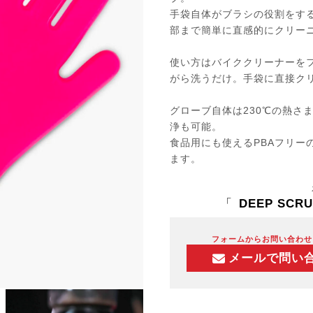
手袋自体がブラシの役割をす
部まで簡単に直感的にクリー
使い方はバイククリーナーを
がら洗うだけ。手袋に直接ク
グローブ自体は230℃の熱さ
浄も可能。
食品用にも使えるPBAフリー
ます。
「
DEEP SCR
フォームからお問い合わせ
メールで問い