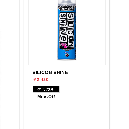
SILICON SHINE
￥2,420
ケミカル
Muc-Off