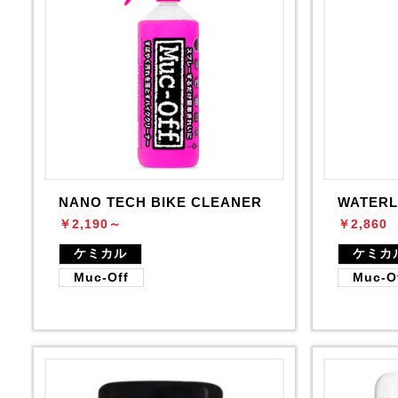
NANO TECH BIKE CLEANER
WATERL
￥2,190～
￥2,860
ケミカル
ケミカ
Muc-Off
Muc-O