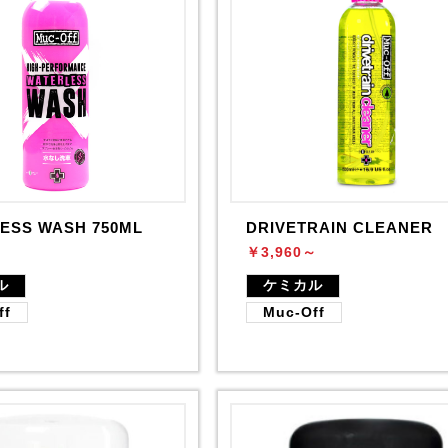
ESS WASH 750ML
DRIVETRAIN CLEANER
￥3,960～
ル
ケミカル
ff
Muc-Off